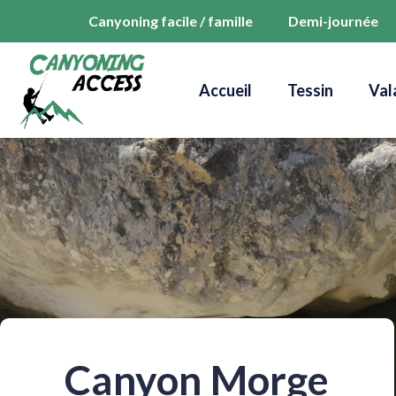
Canyoning facile / famille
Demi-journée
Accueil
Tessin
Val
Canyon Morge