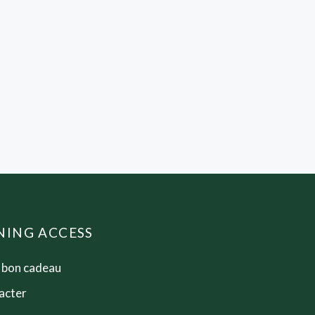
ING ACCESS
n bon cadeau
acter