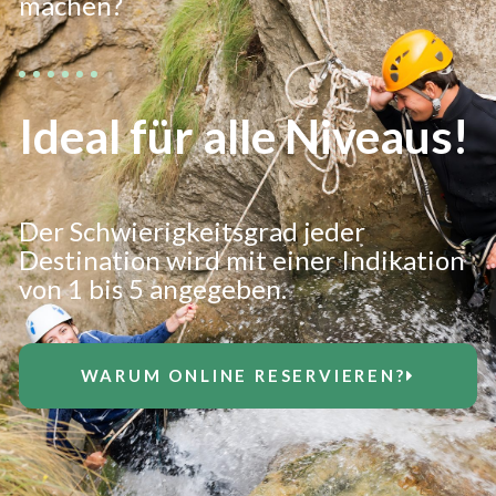
machen?
Ideal für alle Niveaus!
Der Schwierigkeitsgrad jeder
Destination wird mit einer Indikation
von 1 bis 5 angegeben.
WARUM ONLINE RESERVIEREN?