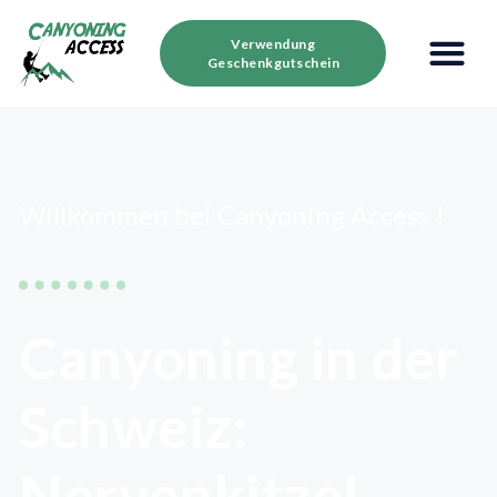
Verwendung
Geschenkgutschein
Willkommen bei Canyoning Access !
Canyoning in der
Schweiz:
Nervenkitzel